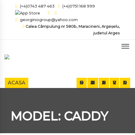
(+4)0743 487 463
(+4)0751 168 999
georginiogroup@yahoo.com
Calea Câmpulung nr 580b, Maracineni, Argeșelu,
judetul Arges
ACASA
DESPRE NOI
AUTOTURISME
AUTOUTILITARE
SERVICII
CONTACT
MODEL: CADDY