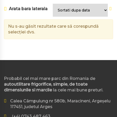
Arata bara laterala
Nu s-au găsit rezultate care să corespundă
selecției dvs.
Probabil cel mai mare parc din Romania de
autoutilitare frigorifice, simple, de toate
dimensiunile si marcile
la cele mai bune preturi.
Calea Câmpulung nr 580b, Maracineni, Argeșelu
117451, judetul Arges
(+4) 0743 487 463