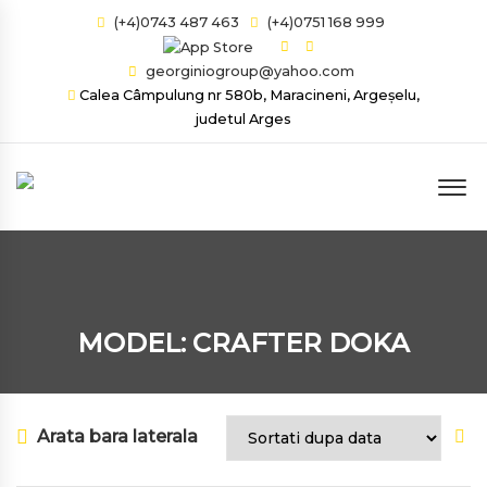
(+4)0743 487 463
(+4)0751 168 999
georginiogroup@yahoo.com
Calea Câmpulung nr 580b, Maracineni, Argeșelu,
judetul Arges
MODEL: CRAFTER DOKA
Arata bara laterala