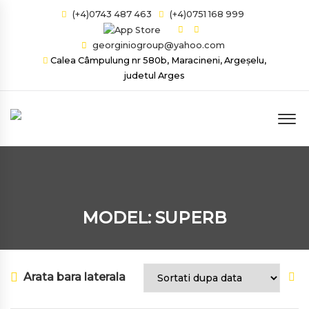
(+4)0743 487 463
(+4)0751 168 999
georginiogroup@yahoo.com
Calea Câmpulung nr 580b, Maracineni, Argeșelu,
judetul Arges
MODEL: SUPERB
Arata bara laterala