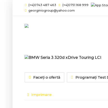
(+4)0743 487 463
(+4)0751 168 999
georginiogroup@yahoo.com
Faceți o ofertă
Programați Test 
Imprimare