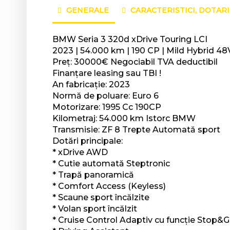
GENERALE
CARACTERISTICI, DOTARI
BMW Seria 3 320d xDrive Touring LCI
2023 | 54.000 km | 190 CP | Mild Hybrid 4
Preț: 30000€ Negociabil TVA deductibil
Finanțare leasing sau TBI !
An fabricație: 2023
Normă de poluare: Euro 6
Motorizare: 1995 Cc 190CP
Kilometraj: 54.000 km Istorc BMW
Transmisie: ZF 8 Trepte Automată sport
Dotări principale:
* xDrive AWD
* Cutie automată Steptronic
* Trapă panoramică
* Comfort Access (Keyless)
* Scaune sport încălzite
* Volan sport încălzit
* Cruise Control Adaptiv cu funcție Stop&