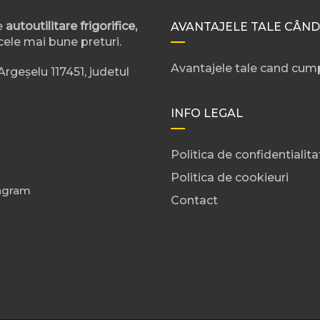
e
autoutilitare frigorifice,
AVANTAJELE TALE CÂND
cele mai bune preturi.
Avantajele tale cand cump
rgeșelu 117451, judetul
INFO LEGAL
Politica de confidentialita
Politica de cookieuri
agram
Contact