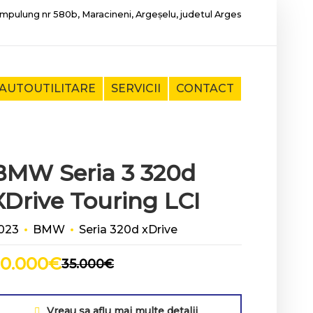
mpulung nr 580b, Maracineni, Argeșelu, judetul Arges
AUTOUTILITARE
SERVICII
CONTACT
BMW Seria 3 320d
XDrive Touring LCI
023
BMW
Seria 320d xDrive
0.000
€
35.000
€
Vreau sa aflu mai multe detalii