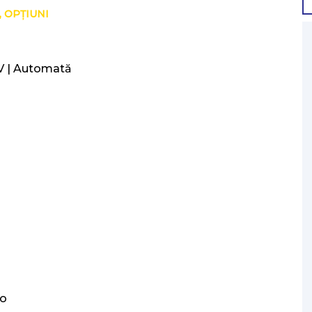
, OPȚIUNI
8V | Automată
Go