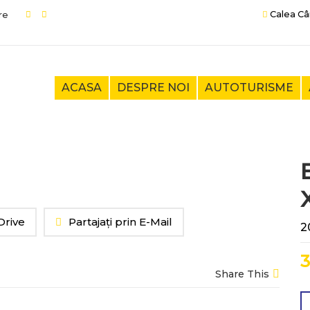
Calea Câ
ACASA
DESPRE NOI
AUTOTURISME
Drive
Partajați prin E-Mail
2
3
Share This