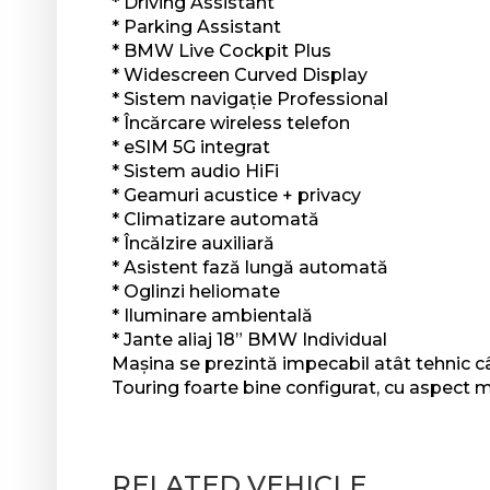
* Driving Assistant
* Parking Assistant
* BMW Live Cockpit Plus
* Widescreen Curved Display
* Sistem navigație Professional
* Încărcare wireless telefon
* eSIM 5G integrat
* Sistem audio HiFi
* Geamuri acustice + privacy
* Climatizare automată
* Încălzire auxiliară
* Asistent fază lungă automată
* Oglinzi heliomate
* Iluminare ambientală
* Jante aliaj 18” BMW Individual
Mașina se prezintă impecabil atât tehnic cât 
Touring foarte bine configurat, cu aspect mo
RELATED VEHICLE