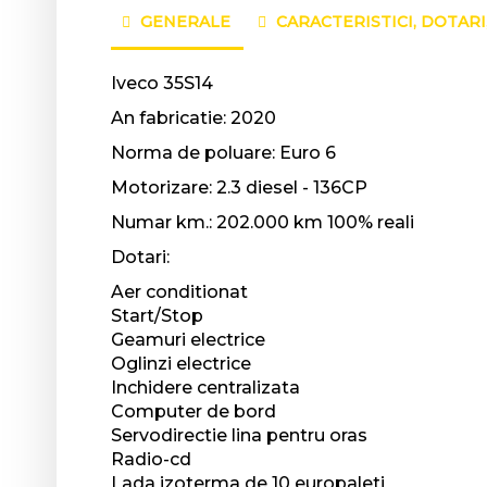
GENERALE
CARACTERISTICI, DOTARI
Iveco 35S14
An fabricatie: 2020
Norma de poluare: Euro 6
Motorizare: 2.3 diesel - 136CP
Numar km.: 202.000 km 100% reali
Dotari:
Aer conditionat
Start/Stop
Geamuri electrice
Oglinzi electrice
Inchidere centralizata
Computer de bord
Servodirectie lina pentru oras
Radio-cd
Lada izoterma de 10 europaleti