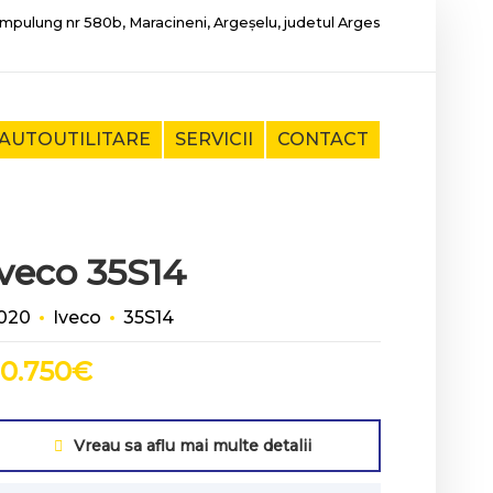
mpulung nr 580b, Maracineni, Argeșelu, judetul Arges
AUTOUTILITARE
SERVICII
CONTACT
Iveco 35S14
020
Iveco
35S14
0.750
€
Vreau sa aflu mai multe detalii