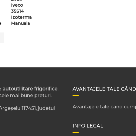
Iveco
35S14
Izoterma
e
Manuala
u
e
autoutilitare frigorifice,
AVANTAJELE TALE CÂND
cele mai bune preturi.
Avantajele tale cand cump
rgeșelu 117451, judetul
INFO LEGAL