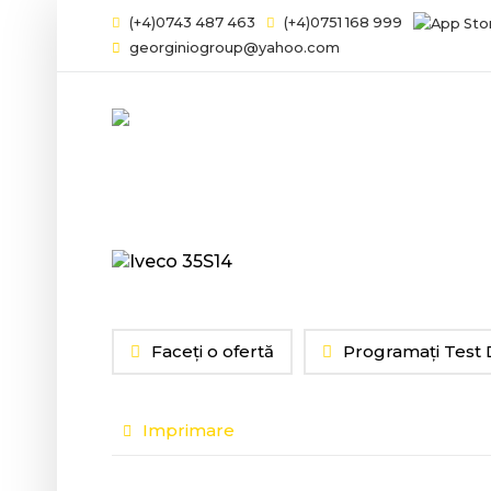
(+4)0743 487 463
(+4)0751 168 999
georginiogroup@yahoo.com
Faceți o ofertă
Programați Test 
Imprimare