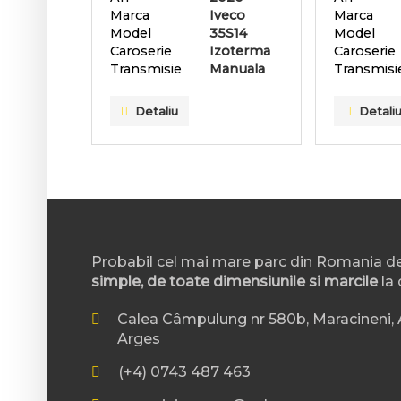
Marca
Iveco
Marca
Model
35S14
Model
Caroserie
Izoterma
Caroserie
Transmisie
Manuala
Transmisi
Detaliu
Detali
Probabil cel mai mare parc din Romania d
simple, de toate dimensiunile si marcile
la 
Calea Câmpulung nr 580b, Maracineni, A
Arges
(+4) 0743 487 463