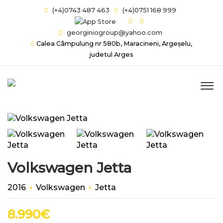
(+4)0743 487 463
(+4)0751 168 999
georginiogroup@yahoo.com
Calea Câmpulung nr 580b, Maracineni, Argeșelu,
judetul Arges
Volkswagen Jetta
2016
Volkswagen
Jetta
8.990
€