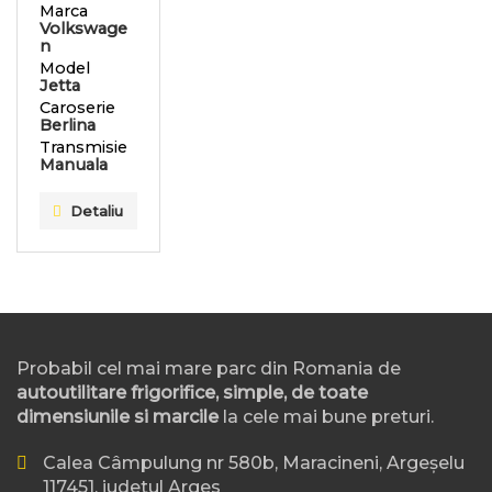
Marca
Volkswage
n
Model
Jetta
Caroserie
Berlina
Transmisie
Manuala
Detaliu
Probabil cel mai mare parc din Romania de
autoutilitare frigorifice, simple, de toate
dimensiunile si marcile
la cele mai bune preturi.
Calea Câmpulung nr 580b, Maracineni, Argeșelu
117451, judetul Arges