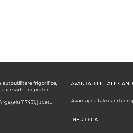
e
autoutilitare frigorifice,
AVANTAJELE TALE CÂND
cele mai bune preturi.
Avantajele tale cand cump
rgeșelu 117451, judetul
INFO LEGAL