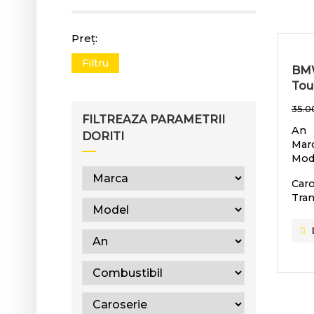
Preț:
Filtru
BMW
Tou
35.0
FILTREAZA PARAMETRII
An
DORITI
Mar
Mod
Caro
Tran