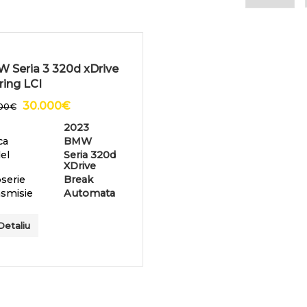
 Seria 3 320d xDrive
ring LCI
30.000
€
00
€
2023
ca
BMW
el
Seria 320d
XDrive
serie
Break
smisie
Automata
Detaliu