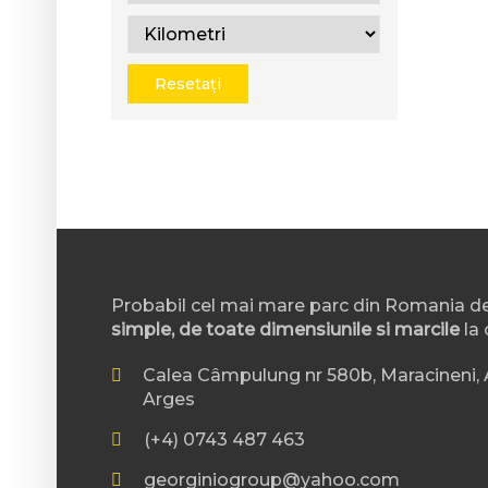
Resetați
Probabil cel mai mare parc din Romania d
simple, de toate dimensiunile si marcile
la 
Calea Câmpulung nr 580b, Maracineni, A
Arges
(+4) 0743 487 463
georginiogroup@yahoo.com