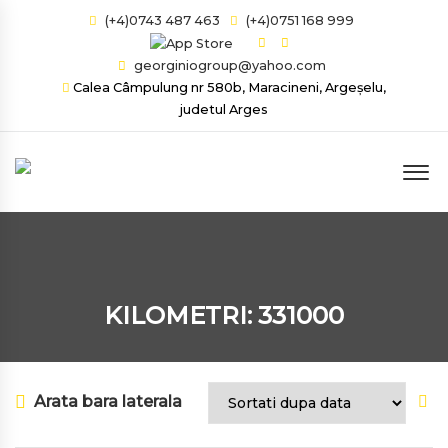
(+4)0743 487 463
(+4)0751 168 999
georginiogroup@yahoo.com
Calea Câmpulung nr 580b, Maracineni, Argeșelu,
judetul Arges
KILOMETRI: 331000
Arata bara laterala