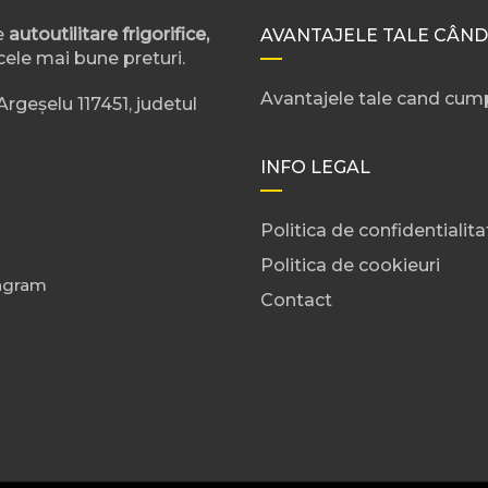
e
autoutilitare frigorifice,
AVANTAJELE TALE CÂND
cele mai bune preturi.
Avantajele tale cand cump
rgeșelu 117451, judetul
INFO LEGAL
Politica de confidentialita
Politica de cookieuri
agram
Contact