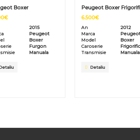
geot Boxer
Peugeot Boxer Frigorif
00
€
6.500
€
2015
An
2012
ca
Peugeot
Marca
Peugeo
el
Boxer
Model
Boxer
serie
Furgon
Caroserie
Frigorifi
smisie
Manuala
Transmisie
Manuala
Detaliu
Detaliu