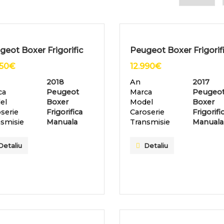
geot Boxer Frigorific
Peugeot Boxer Frigorif
250
€
12.990
€
2018
An
2017
ca
Peugeot
Marca
Peugeo
el
Boxer
Model
Boxer
serie
Frigorifica
Caroserie
Frigorifi
smisie
Manuala
Transmisie
Manuala
Detaliu
Detaliu