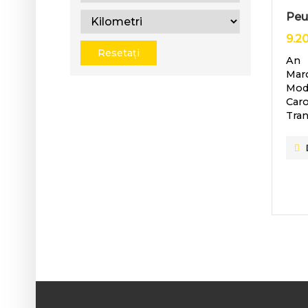
Peu
9.2
Resetați
An
Mar
Mod
Caro
Tran