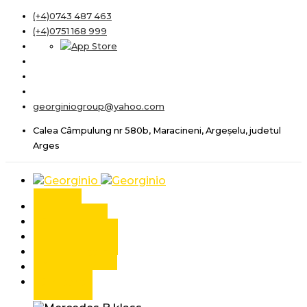
(+4)0743 487 463
(+4)0751 168 999
georginiogroup@yahoo.com
Calea Câmpulung nr 580b, Maracineni, Argeșelu, judetul
Arges
Acasa
Despre noi
Autoturisme
Autoutilitare
Servicii
Contact