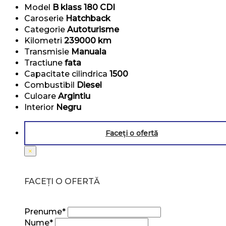
Model
B klass 180 CDI
Caroserie
Hatchback
Categorie
Autoturisme
Kilometri
239000 km
Transmisie
Manuala
Tractiune
fata
Capacitate cilindrica
1500
Combustibil
Diesel
Culoare
Argintiu
Interior
Negru
Faceți o ofertă
×
FACEȚI O OFERTĂ
Prenume*
Nume*