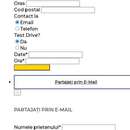
Oras
Cod postal
Contact la
Email
Telefon
Test Drive?
Da
Nu
Date*
Ora*
Solicitați test drive
Partajați prin E-Mail
×
PARTAJAȚI PRIN E-MAIL
Numele prietenului*