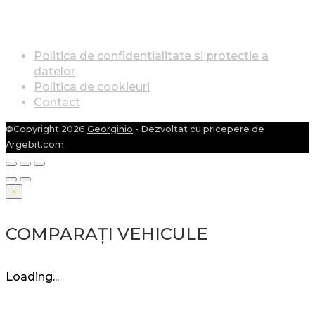
INFO LEGAL
Politica de confidentialitate si protectie a
datelor
Politica de cookieuri
Contact
©Copyright 2026
Georginio
- Dezvoltat cu pricepere de
Argebit.com
×
COMPARAȚI VEHICULE
Loading...