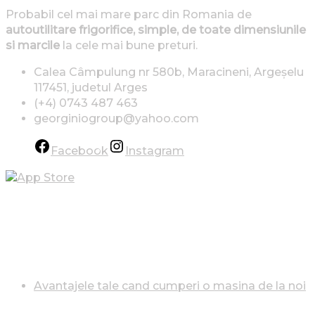
Probabil cel mai mare parc din Romania de
autoutilitare frigorifice, simple, de toate dimensiunile
si marcile
la cele mai bune preturi.
Calea Câmpulung nr 580b, Maracineni, Argeșelu
117451, judetul Arges
(+4) 0743 487 463
georginiogroup@yahoo.com
Facebook
Instagram
AVANTAJELE TALE CÂND CUMPERI O MAȘINA DE
LA NOI
Avantajele tale cand cumperi o masina de la noi