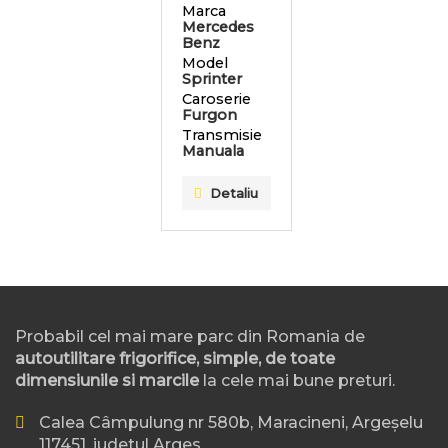
Marca
Mercedes
Benz
Model
Sprinter
Caroserie
Furgon
Transmisie
Manuala
Detaliu
Probabil cel mai mare parc din Romania de
autoutilitare frigorifice, simple, de toate
dimensiunile si marcile
la cele mai bune preturi.
Calea Câmpulung nr 580b, Maracineni, Argeșelu
117451, judetul Arges